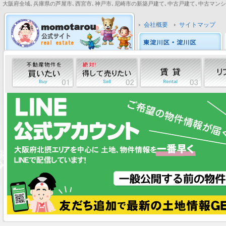
大阪府全域､兵庫県の芦屋市､西宮市､神戸市､尼崎市の新築戸建て､中古戸建て､中古マンション
会社概要
サイトマップ